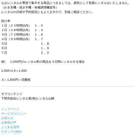
なおレンタルが季節で集中する商品につきましては、原則として長期レンタルはいたしません。
（かき氷機・焼き芋機・各種調理機器等）
レンタルの日程や予約状況にもよりますので、別途ご相談ください。
掛け率
１日（２４時間以内） １．０
２日（４８時間以内） １．４
３日（７２時間以内） １．６
４日（９６時間以内） １．７
５日 １．８
６日 １．９
７日 ２．０
例） 1,000円のレンタル料の商品を３日間レンタルする場合
1,000×1.6＝1,600
Ａ）1,600円＋消費税
サブコンテンツ
下関市総合レンタル業(有)レンタル山崎
トップページ
サービス/メニュー
お知らせ
お客様の声
よくある質問
スタッフの紹介